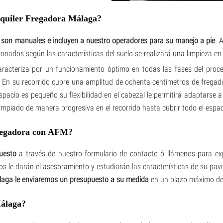
Alquiler Fregadora Málaga?
 son manuales e incluyen a nuestro operadores para su manejo a pie
. 
ccionados según las características del suelo se realizará una limpieza e
aracteriza por un funcionamiento óptimo en todas las fases del pr
n. En su recorrido cubre una amplitud de ochenta centímetros de frega
spacio es pequeño su flexibilidad en el cabezal le permitirá adaptarse a
l limpiado de manera progresiva en el recorrido hasta cubrir todo el es
regadora con AFM?
puesto
a través de nuestro formulario de contacto ó llámenos para expl
os le darán el asesoramiento y estudiarán las características de su pav
laga le enviaremos un presupuesto a su medida
en un plazo máximo de 
Málaga?